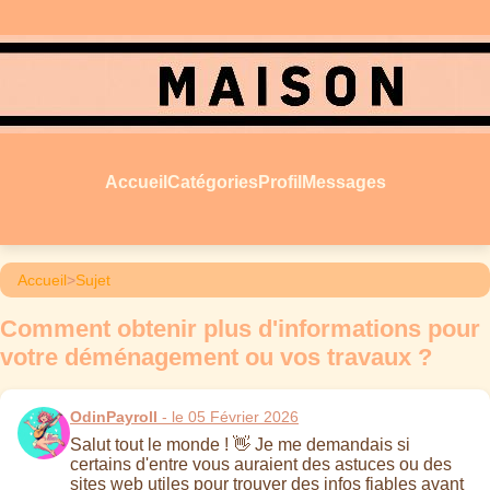
Accueil
Catégories
Profil
Messages
Accueil
>
Sujet
Comment obtenir plus d'informations pour
votre déménagement ou vos travaux ?
OdinPayroll
- le 05 Février 2026
Salut tout le monde ! 👋 Je me demandais si
certains d'entre vous auraient des astuces ou des
sites web utiles pour trouver des infos fiables avant