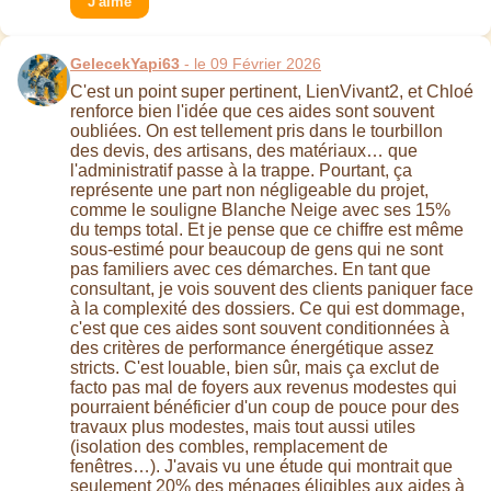
J'aime
GelecekYapi63
- le 09 Février 2026
C'est un point super pertinent, LienVivant2, et Chloé
renforce bien l'idée que ces aides sont souvent
oubliées. On est tellement pris dans le tourbillon
des devis, des artisans, des matériaux… que
l'administratif passe à la trappe. Pourtant, ça
représente une part non négligeable du projet,
comme le souligne Blanche Neige avec ses 15%
du temps total. Et je pense que ce chiffre est même
sous-estimé pour beaucoup de gens qui ne sont
pas familiers avec ces démarches. En tant que
consultant, je vois souvent des clients paniquer face
à la complexité des dossiers. Ce qui est dommage,
c'est que ces aides sont souvent conditionnées à
des critères de performance énergétique assez
stricts. C'est louable, bien sûr, mais ça exclut de
facto pas mal de foyers aux revenus modestes qui
pourraient bénéficier d'un coup de pouce pour des
travaux plus modestes, mais tout aussi utiles
(isolation des combles, remplacement de
fenêtres…). J'avais vu une étude qui montrait que
seulement 20% des ménages éligibles aux aides à