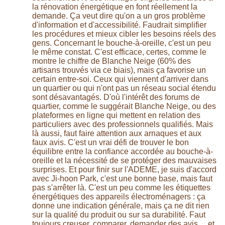
la rénovation énergétique en font réellement la
demande. Ça veut dire qu'on a un gros problème
d'information et d'accessibilité. Faudrait simplifier
les procédures et mieux cibler les besoins réels des
gens. Concernant le bouche-à-oreille, c'est un peu
le même constat. C'est efficace, certes, comme le
montre le chiffre de Blanche Neige (60% des
artisans trouvés via ce biais), mais ça favorise un
certain entre-soi. Ceux qui viennent d'arriver dans
un quartier ou qui n'ont pas un réseau social étendu
sont désavantagés. D'où l'intérêt des forums de
quartier, comme le suggérait Blanche Neige, ou des
plateformes en ligne qui mettent en relation des
particuliers avec des professionnels qualifiés. Mais
là aussi, faut faire attention aux arnaques et aux
faux avis. C'est un vrai défi de trouver le bon
équilibre entre la confiance accordée au bouche-à-
oreille et la nécessité de se protéger des mauvaises
surprises. Et pour finir sur l'ADEME, je suis d'accord
avec Ji-hoon Park, c'est une bonne base, mais faut
pas s'arrêter là. C'est un peu comme les étiquettes
énergétiques des appareils électroménagers : ça
donne une indication générale, mais ça ne dit rien
sur la qualité du produit ou sur sa durabilité. Faut
toujours creuser, comparer, demander des avis… et