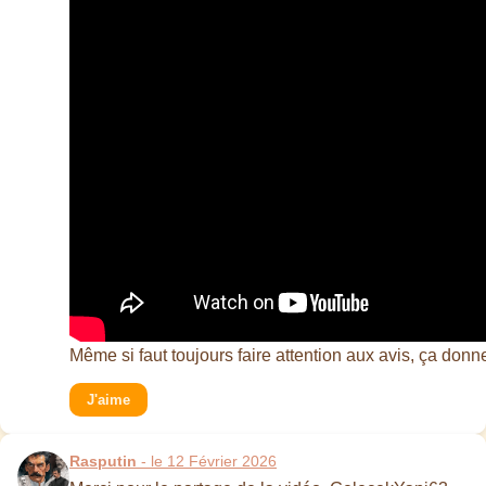
Même si faut toujours faire attention aux avis, ça don
J'aime
Rasputin
- le 12 Février 2026