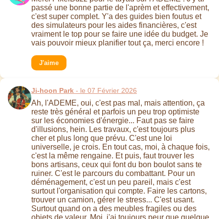
passé une bonne partie de l'aprèm et effectivement,
c'est super complet. Y'a des guides bien foutus et
des simulateurs pour les aides financières, c'est
vraiment le top pour se faire une idée du budget. Je
vais pouvoir mieux planifier tout ça, merci encore !
J'aime
Ji-hoon Park
- le 07 Février 2026
Ah, l'ADEME, oui, c'est pas mal, mais attention, ça
reste très général et parfois un peu trop optimiste
sur les économies d'énergie... Faut pas se faire
d'illusions, hein. Les travaux, c'est toujours plus
cher et plus long que prévu. C'est une loi
universelle, je crois. En tout cas, moi, à chaque fois,
c'est la même rengaine. Et puis, faut trouver les
bons artisans, ceux qui font du bon boulot sans te
ruiner. C'est le parcours du combattant. Pour un
déménagement, c'est un peu pareil, mais c'est
surtout l'organisation qui compte. Faire les cartons,
trouver un camion, gérer le stress... C'est usant.
Surtout quand on a des meubles fragiles ou des
objets de valeur. Moi, j'ai toujours peur que quelque