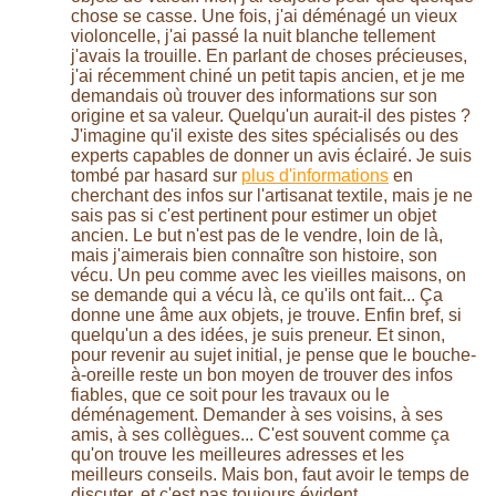
chose se casse. Une fois, j'ai déménagé un vieux
violoncelle, j'ai passé la nuit blanche tellement
j'avais la trouille. En parlant de choses précieuses,
j'ai récemment chiné un petit tapis ancien, et je me
demandais où trouver des informations sur son
origine et sa valeur. Quelqu'un aurait-il des pistes ?
J'imagine qu'il existe des sites spécialisés ou des
experts capables de donner un avis éclairé. Je suis
tombé par hasard sur
plus d'informations
en
cherchant des infos sur l'artisanat textile, mais je ne
sais pas si c'est pertinent pour estimer un objet
ancien. Le but n'est pas de le vendre, loin de là,
mais j'aimerais bien connaître son histoire, son
vécu. Un peu comme avec les vieilles maisons, on
se demande qui a vécu là, ce qu'ils ont fait... Ça
donne une âme aux objets, je trouve. Enfin bref, si
quelqu'un a des idées, je suis preneur. Et sinon,
pour revenir au sujet initial, je pense que le bouche-
à-oreille reste un bon moyen de trouver des infos
fiables, que ce soit pour les travaux ou le
déménagement. Demander à ses voisins, à ses
amis, à ses collègues... C'est souvent comme ça
qu'on trouve les meilleures adresses et les
meilleurs conseils. Mais bon, faut avoir le temps de
discuter, et c'est pas toujours évident.