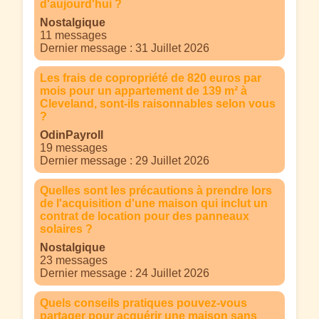
d'aujourd'hui ?
Nostalgique
11 messages
Dernier message : 31 Juillet 2026
Les frais de copropriété de 820 euros par
mois pour un appartement de 139 m² à
Cleveland, sont-ils raisonnables selon vous
?
OdinPayroll
19 messages
Dernier message : 29 Juillet 2026
Quelles sont les précautions à prendre lors
de l'acquisition d'une maison qui inclut un
contrat de location pour des panneaux
solaires ?
Nostalgique
23 messages
Dernier message : 24 Juillet 2026
Quels conseils pratiques pouvez-vous
partager pour acquérir une maison sans