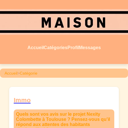
Accueil
Catégories
Profil
Messages
Accueil
>
Catégorie
Immo
Quels sont vos avis sur le projet Nexity
Colombette à Toulouse ? Pensez-vous qu'il
répond aux attentes des habitants